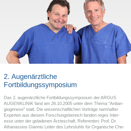
2. Augenärztliche
Fortbildungssymposium
Das 2. augen­ärzt­li­che Fort­bil­dungs­sym­po­sium der ARGUS
AUGENKLINIK fand am 26.10.2005 unter dem Thema “Anti­an­
gio­ge­nese” statt. Die wis­sen­schaft­li­chen Vor­träge nam­haf­ter
Exper­ten aus die­sem For­schungs­be­reich fan­den reges Inter­
esse unter der gela­de­nen Ärzteschaft. Refe­ren­ten: Prof. Dr.
Atha­nas­sios Gian­nis Lei­ter des Lehr­stuhls für Orga­ni­sche Che­