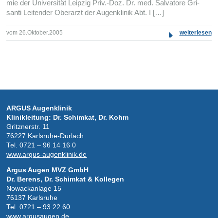
mie der Uni­ver­si­tät Leipzig Priv.-Doz. Dr. med. Sal­va­tore Gri­
santi Lei­ten­der Ober­arzt der Augen­kli­nik Abt. I […]
vom 26.Oktober.2005
weiterlesen
ARGUS Augen­kli­nik
Kli­nik­lei­tung: Dr. Schimkat, Dr. Kohm
Gritz­ner­str. 11
76227 Karlsruhe-Durlach
Tel. 0721 – 96 14 16 0
www.argus-augenklinik.de
Argus Augen MVZ GmbH
Dr. Berens, Dr. Schimkat & Kollegen
Nowackanlage 15
76137 Karlsruhe
Tel. 0721 – 93 22 60
www.argusaugen.de