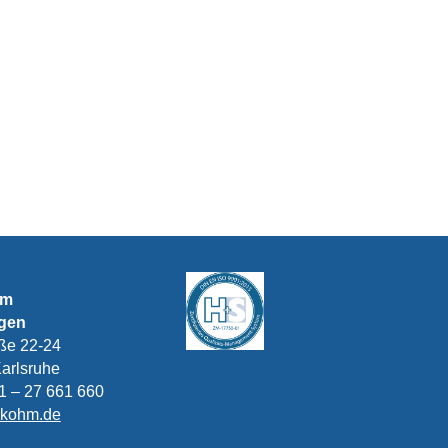
hm
egen
aße 22-24
arlsruhe
21 – 27 661 660
-kohm.de