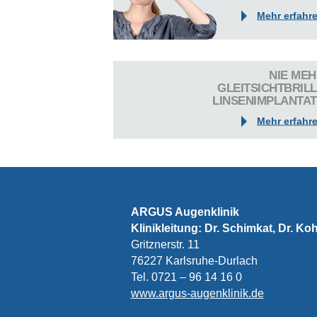
Mehr erfahr
NIE ME
GLEITSICHTBRIL
LINSENIMPLANTA
Mehr erfahr
ARGUS Augen­kli­nik
Kli­nik­lei­tung: Dr. Schimkat, Dr. K
Gritz­ner­str. 11
76227 Karlsruhe-Durlach
Tel. 0721 – 96 14 16 0
www.argus-augenklinik.de