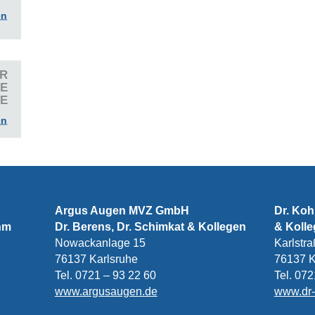
en
HR
LE
TE
en
Argus Augen MVZ GmbH
Dr. Ko
ohm
Dr. Berens, Dr. Schimkat & Kollegen
& Koll
Nowackanlage 15
Karlstr
76137 Karlsruhe
76137 K
Tel. 0721 – 93 22 60
Tel. 07
www.argusaugen.de
www.dr