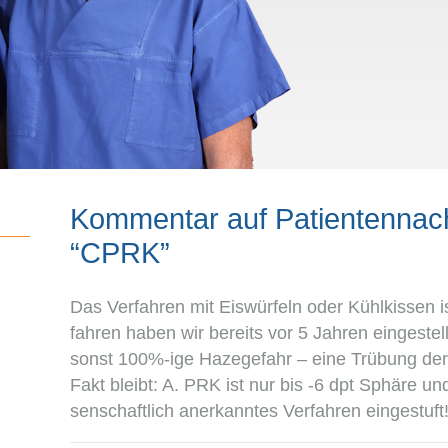
Kommentar auf Patientenna
“CPRK”
Das Ver­fah­ren mit Eis­wür­feln oder Kühl­kis­sen
fah­ren haben wir bereits vor 5 Jah­ren ein­ge­stell
sonst 100%-ige Haze­ge­fahr – eine Trü­bung der 
Fakt bleibt: A. PRK ist nur bis -6 dpt Sphäre und 
sen­schaft­lich aner­kann­tes Ver­fah­ren eingestuft