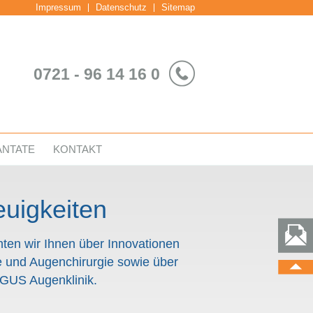
Impressum
Datenschutz
Sitemap
0721 - 96 14 16 0
ANTATE
KONTAKT
euigkeiten
chten wir Ihnen über Innovationen
e und Augenchirurgie sowie über
RGUS Augenklinik.