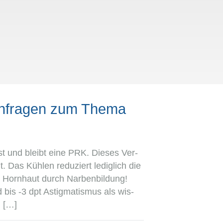
chfragen zum Thema
 ist und bleibt eine PRK. Die­ses Ver­
t. Das Küh­len redu­ziert ledig­lich die
Horn­haut durch Nar­ben­bil­dung!
bis -3 dpt Astig­ma­tis­mus als wis­
! […]