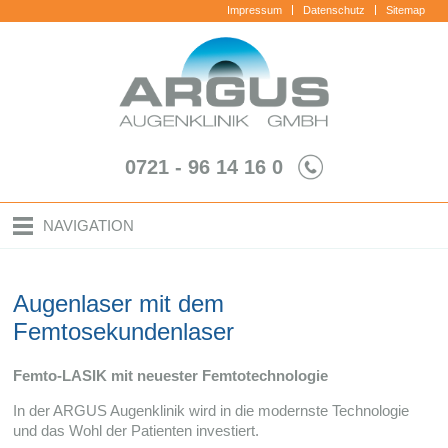
Impressum
Datenschutz
Sitemap
0721 - 96 14 16 0
NAVIGATION
Augenlaser mit dem
Femtosekundenlaser
Femto-LASIK mit neu­es­ter Femtotechnologie
In der ARGUS Augen­kli­nik wird in die modernste Tech­no­lo­gie
und das Wohl der Pati­en­ten investiert.