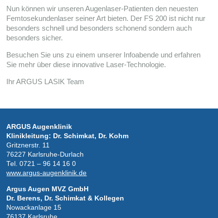
Nun kön­nen wir unse­ren Augenlaser-Patienten den neu­es­ten
Fem­to­se­kun­den­la­ser sei­ner Art bie­ten. Der FS 200 ist nicht nur
beson­ders schnell und beson­ders scho­nend son­dern auch
beson­ders sicher.
Besu­chen Sie uns zu einem unse­rer Info­abende und erfah­ren
Sie mehr über diese inno­va­tive Laser-Technologie.
Ihr ARGUS LASIK Team
ARGUS Augen­kli­nik
Kli­nik­lei­tung: Dr. Schimkat, Dr. Kohm
Gritz­ner­str. 11
76227 Karlsruhe-Durlach
Tel. 0721 – 96 14 16 0
www.argus-augenklinik.de
Argus Augen MVZ GmbH
Dr. Berens, Dr. Schimkat & Kollegen
Nowackanlage 15
76137 Karlsruhe