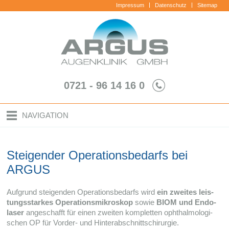
Impressum
Datenschutz
Sitemap
0721 - 96 14 16 0
NAVIGATION
Steigender Operationsbedarfs bei
ARGUS
Auf­grund stei­gen­den Ope­ra­ti­ons­be­darfs wird
ein zwei­tes leis­
tungs­star­kes Ope­ra­ti­ons­mi­kro­skop
sowie
BIOM und Endo­
la­ser
ange­schafft für einen zwei­ten kom­plet­ten oph­thal­mo­lo­gi­
schen OP für Vorder- und Hinterabschnittschirurgie.